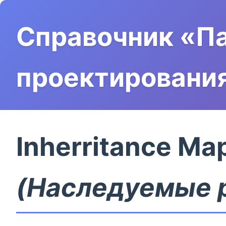
Справочник «П
проектировани
Inherritance Ma
(Наследуемые 